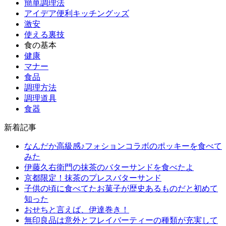
簡単調理法
アイデア便利キッチングッズ
激安
使える裏技
食の基本
健康
マナー
食品
調理方法
調理道具
食器
新着記事
なんだか高級感♪フォションコラボのポッキーを食べて
みた
伊藤久右衛門の抹茶のバターサンドを食べたよ
京都限定！抹茶のプレスバターサンド
子供の頃に食べてたお菓子が歴史あるものだと初めて
知った
おせちと言えば、伊達巻き！
無印良品は意外とフレイバーティーの種類が充実して