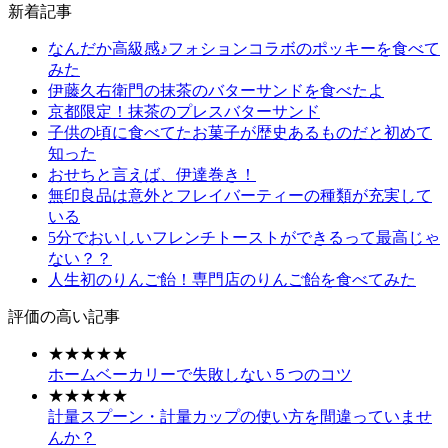
新着記事
なんだか高級感♪フォションコラボのポッキーを食べて
みた
伊藤久右衛門の抹茶のバターサンドを食べたよ
京都限定！抹茶のプレスバターサンド
子供の頃に食べてたお菓子が歴史あるものだと初めて
知った
おせちと言えば、伊達巻き！
無印良品は意外とフレイバーティーの種類が充実して
いる
5分でおいしいフレンチトーストができるって最高じゃ
ない？？
人生初のりんご飴！専門店のりんご飴を食べてみた
評価の高い記事
★★★★★
ホームベーカリーで失敗しない５つのコツ
★★★★★
計量スプーン・計量カップの使い方を間違っていませ
んか？