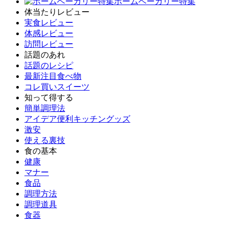
ホームベーカリー特集
体当たりレビュー
実食レビュー
体感レビュー
訪問レビュー
話題のあれ
話題のレシピ
最新注目食べ物
コレ買いスイーツ
知って得する
簡単調理法
アイデア便利キッチングッズ
激安
使える裏技
食の基本
健康
マナー
食品
調理方法
調理道具
食器