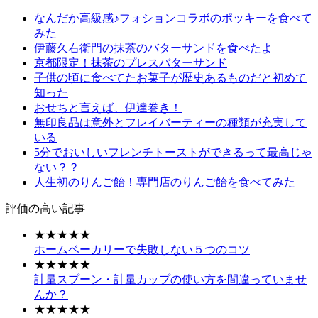
なんだか高級感♪フォションコラボのポッキーを食べて
みた
伊藤久右衛門の抹茶のバターサンドを食べたよ
京都限定！抹茶のプレスバターサンド
子供の頃に食べてたお菓子が歴史あるものだと初めて
知った
おせちと言えば、伊達巻き！
無印良品は意外とフレイバーティーの種類が充実して
いる
5分でおいしいフレンチトーストができるって最高じゃ
ない？？
人生初のりんご飴！専門店のりんご飴を食べてみた
評価の高い記事
★★★★★
ホームベーカリーで失敗しない５つのコツ
★★★★★
計量スプーン・計量カップの使い方を間違っていませ
んか？
★★★★★