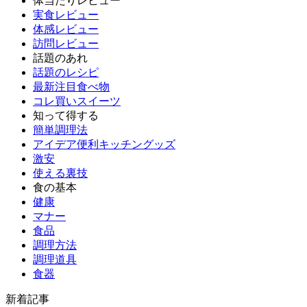
体当たりレビュー
実食レビュー
体感レビュー
訪問レビュー
話題のあれ
話題のレシピ
最新注目食べ物
コレ買いスイーツ
知って得する
簡単調理法
アイデア便利キッチングッズ
激安
使える裏技
食の基本
健康
マナー
食品
調理方法
調理道具
食器
新着記事