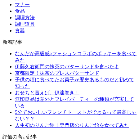
マナー
食品
調理方法
調理道具
食器
新着記事
なんだか高級感♪フォションコラボのポッキーを食べて
みた
伊藤久右衛門の抹茶のバターサンドを食べたよ
京都限定！抹茶のプレスバターサンド
子供の頃に食べてたお菓子が歴史あるものだと初めて
知った
おせちと言えば、伊達巻き！
無印良品は意外とフレイバーティーの種類が充実して
いる
5分でおいしいフレンチトーストができるって最高じゃ
ない？？
人生初のりんご飴！専門店のりんご飴を食べてみた
評価の高い記事