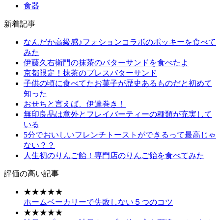
食器
新着記事
なんだか高級感♪フォションコラボのポッキーを食べて
みた
伊藤久右衛門の抹茶のバターサンドを食べたよ
京都限定！抹茶のプレスバターサンド
子供の頃に食べてたお菓子が歴史あるものだと初めて
知った
おせちと言えば、伊達巻き！
無印良品は意外とフレイバーティーの種類が充実して
いる
5分でおいしいフレンチトーストができるって最高じゃ
ない？？
人生初のりんご飴！専門店のりんご飴を食べてみた
評価の高い記事
★★★★★
ホームベーカリーで失敗しない５つのコツ
★★★★★