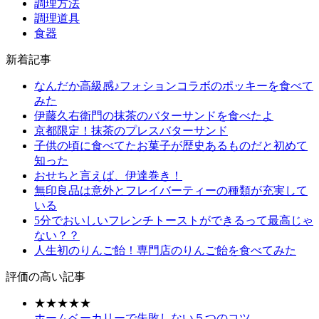
調理方法
調理道具
食器
新着記事
なんだか高級感♪フォションコラボのポッキーを食べて
みた
伊藤久右衛門の抹茶のバターサンドを食べたよ
京都限定！抹茶のプレスバターサンド
子供の頃に食べてたお菓子が歴史あるものだと初めて
知った
おせちと言えば、伊達巻き！
無印良品は意外とフレイバーティーの種類が充実して
いる
5分でおいしいフレンチトーストができるって最高じゃ
ない？？
人生初のりんご飴！専門店のりんご飴を食べてみた
評価の高い記事
★★★★★
ホームベーカリーで失敗しない５つのコツ