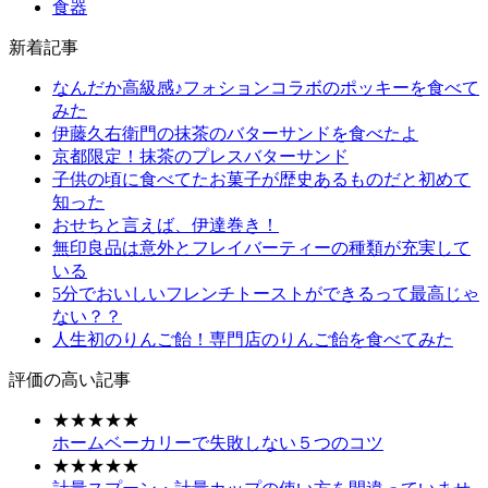
食器
新着記事
なんだか高級感♪フォションコラボのポッキーを食べて
みた
伊藤久右衛門の抹茶のバターサンドを食べたよ
京都限定！抹茶のプレスバターサンド
子供の頃に食べてたお菓子が歴史あるものだと初めて
知った
おせちと言えば、伊達巻き！
無印良品は意外とフレイバーティーの種類が充実して
いる
5分でおいしいフレンチトーストができるって最高じゃ
ない？？
人生初のりんご飴！専門店のりんご飴を食べてみた
評価の高い記事
★★★★★
ホームベーカリーで失敗しない５つのコツ
★★★★★