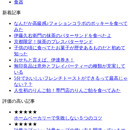
食器
新着記事
なんだか高級感♪フォションコラボのポッキーを食べて
みた
伊藤久右衛門の抹茶のバターサンドを食べたよ
京都限定！抹茶のプレスバターサンド
子供の頃に食べてたお菓子が歴史あるものだと初めて
知った
おせちと言えば、伊達巻き！
無印良品は意外とフレイバーティーの種類が充実して
いる
5分でおいしいフレンチトーストができるって最高じゃ
ない？？
人生初のりんご飴！専門店のりんご飴を食べてみた
評価の高い記事
★★★★★
ホームベーカリーで失敗しない５つのコツ
★★★★★